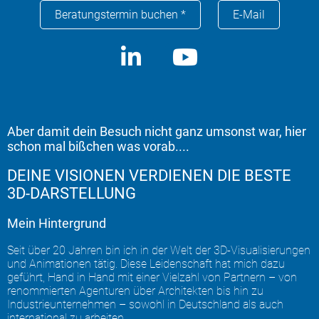
Beratungstermin buchen *
E-Mail
Aber damit dein Besuch nicht ganz umsonst war, hier
schon mal bißchen was vorab....
DEINE VISIONEN VERDIENEN DIE BESTE
3D-DARSTELLUNG
Mein Hintergrund
Seit über 20 Jahren bin ich in der Welt der 3D-Visualisierungen
und Animationen tätig. Diese Leidenschaft hat mich dazu
geführt, Hand in Hand mit einer Vielzahl von Partnern – von
renommierten Agenturen über Architekten bis hin zu
Industrieunternehmen – sowohl in Deutschland als auch
international zu arbeiten.