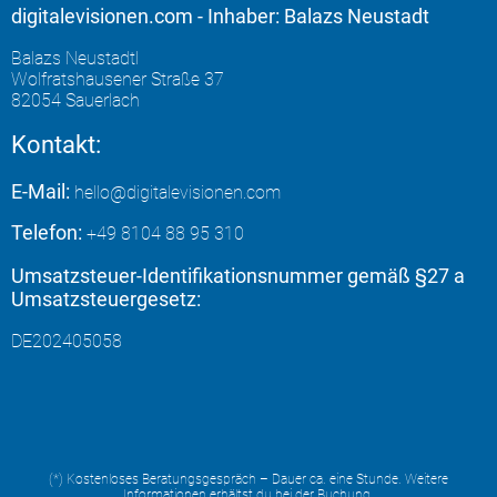
digitalevisionen.com - Inhaber: Balazs Neustadt
Balazs Neustadtl
Wolfratshausener Straße 37
82054 Sauerlach
Kontakt:
E-Mail:
hello@digitalevisionen.com
Telefon:
+49 8104 88 95 310
Umsatzsteuer-Identifikationsnummer gemäß §27 a
Umsatzsteuergesetz:
DE202405058
(*) Kostenloses Beratungsgespräch – Dauer ca. eine Stunde. Weitere
Informationen erhältst du bei der Buchung.