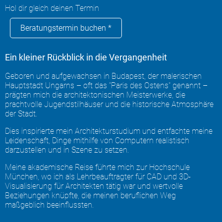
Hol dir gleich deinen Termin
Beratungstermin buchen *
Ein kleiner Rückblick in die Vergangenheit
Geboren und aufgewachsen in Budapest, der malerischen
Hauptstadt Ungarns – oft das "Paris des Ostens" genannt –
prägten mich die architektonischen Meisterwerke, die
prachtvolle Jugendstilhäuser und die historische Atmosphäre
der Stadt.
Dies inspirierte mein Architekturstudium und entfachte meine
Leidenschaft, Dinge mithilfe von Computern realistisch
darzustellen und in Szene zu setzen.
Meine akademische Reise führte mich zur Hochschule
München, wo ich als Lehrbeauftragter für CAD und 3D-
Visualisierung für Architekten tätig war und wertvolle
Beziehungen knüpfte, die meinen beruflichen Weg
maßgeblich beeinflussten.